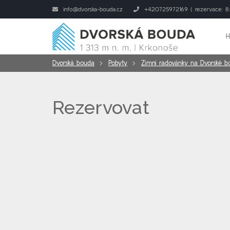
info@dvorska-bouda.cz
+420725972169 ( rezervace: 8:
Dvorská bouda
Pobyty
Zimní radovánky na Dvorské b
Rezervovat