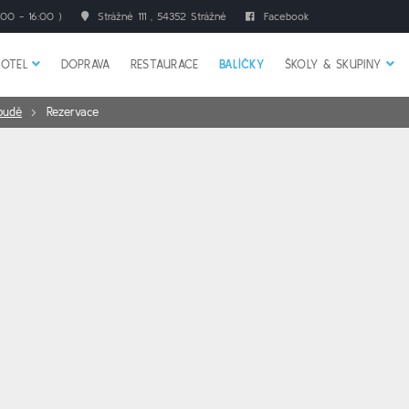
00 - 16:00 )
Strážné 111 , 54352 Strážné
Facebook
HOTEL
DOPRAVA
RESTAURACE
BALÍČKY
ŠKOLY & SKUPINY
oudě
Rezervace