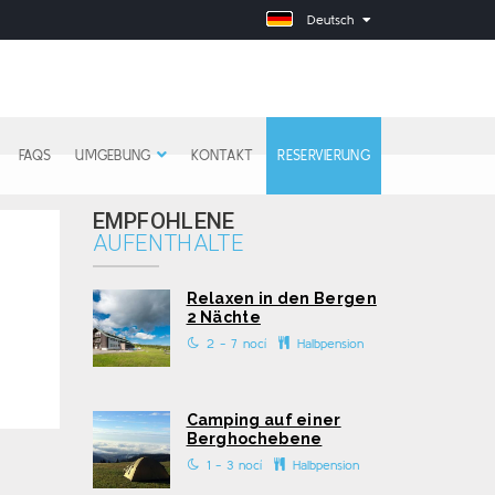
Deutsch
FAQS
UMGEBUNG
KONTAKT
RESERVIERUNG
EMPFOHLENE
AUFENTHALTE
Relaxen in den Bergen
2 Nächte
2 - 7 nocí
Halbpension
Camping auf einer
Berghochebene
1 - 3 nocí
Halbpension