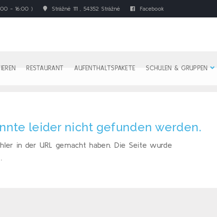
00 - 16:00 )
Strážné 111 , 54352 Strážné
Facebook
IEREN
RESTAURANT
AUFENTHALTSPAKETE
SCHULEN & GRUPPEN
onnte leider nicht gefunden werden.
 Fehler in der URL gemacht haben. Die Seite wurde
.