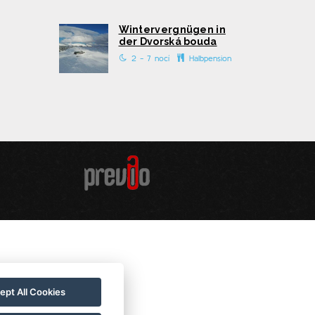
Wintervergnügen in
der Dvorská bouda
2 - 7 nocí
Halbpension
ept All Cookies