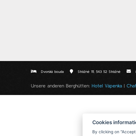
Dvorská bouda
Strážné 111, 543 52 Strážné
Unsere anderen Berghütten:
Hotel Vápenka
|
Cha
Cookies informat
By clicking on "Accept