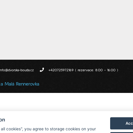
info@dvorska-bouda.cz
+420725972169 ( rezervace: 8:00 - 16:00 )
ta Malá Rennerovka
ion
Acc
 all cookies", you agree to storage cookies on your