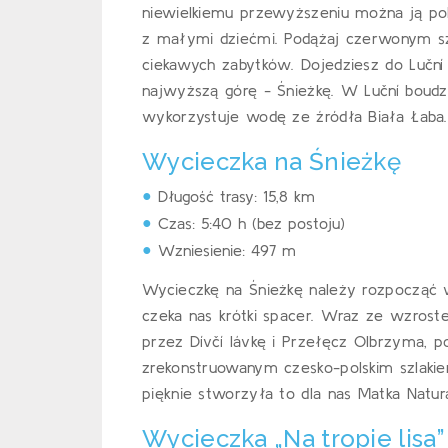
niewielkiemu przewyższeniu można ją po
z małymi dziećmi. Podążaj czerwonym szl
ciekawych zabytków. Dojedziesz do Luční
najwyższą górę - Śnieżkę. W Luční boud
wykorzystuje wodę ze źródła Biała Łaba.
Wycieczka na Śnieżkę
Długość trasy: 15,8 km
Czas: 5:40 h (bez postoju)
Wzniesienie: 497 m
Wycieczkę na Śnieżkę należy rozpocząć w
czeka nas krótki spacer. Wraz ze wzrost
przez Dívčí lávkę i Przełęcz Olbrzyma
zrekonstruowanym czesko-polskim szlakie
pięknie stworzyła to dla nas Matka Natur
Wycieczka „Na tropie lisa