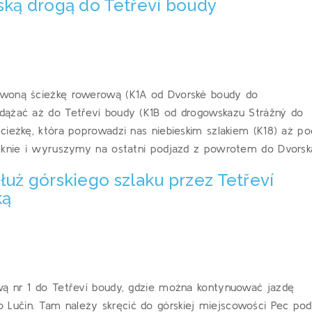
ską drogą do Tetřeví boudy
rwoną ścieżkę rowerową (K1A od Dvorské boudy do
dążać aż do Tetřeví boudy (K1B od drogowskazu Strážný do
cieżkę, która poprowadzi nas niebieskim szlakiem (K18) aż po
amknie i wyruszymy na ostatni podjazd z powrotem do Dvorsk
łuż górskiego szlaku przez Tetřeví
ką
wą nr 1 do Tetřeví boudy, gdzie można kontynuować jazdę
Lučin. Tam należy skręcić do górskiej miejscowości Pec pod