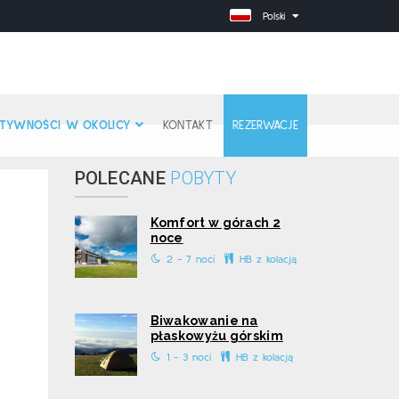
Polski
TYWNOŚCI W OKOLICY
KONTAKT
REZERWACJE
POLECANE
POBYTY
Komfort w górach 2
noce
2 - 7 nocí
HB z kolacją
Biwakowanie na
płaskowyżu górskim
1 - 3 nocí
HB z kolacją
.