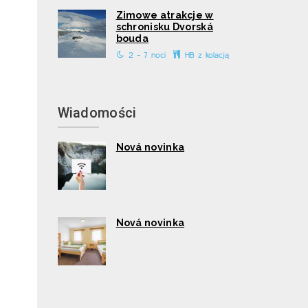
Zimowe atrakcje w
schronisku Dvorská
bouda
2 - 7 nocí
HB z kolacją
Wiadomości
Nová novinka
Nová novinka