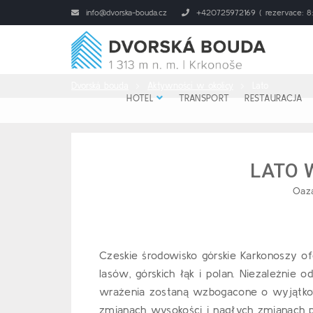
info@dvorska-bouda.cz
+420725972169 ( rezervace: 8:
Dvorská bouda
Aktywności w okolicy
Lato
HOTEL
TRANSPORT
RESTAURACJA
LATO 
Oaza
Czeskie środowisko górskie Karkonoszy of
lasów, górskich łąk i polan. Niezależnie 
wrażenia zostaną wzbogacone o wyjątkową
zmianach wysokości i nagłych zmianach 