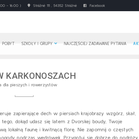
00 - 16:00 )
Strážné 111 , 54352 Strážné
Facebook
POBYT
SZKOŁY I GRUPY
NAJCZĘŚCIEJ ZADAWANE PYTANIA
AK
W KARKONOSZACH
 dla pieszych i rowerzystów
eruje zapierające dech w piersiach krajobrazy wzgórz, skał,
od tego, dokąd udasz się latem z Dvorskej boudy, Twoje
 lokalną faunę i kwitnącą florę. Nie zapomnij o częstych
pogody podczas wędrówek. Przygotuj się dobrze do podróży