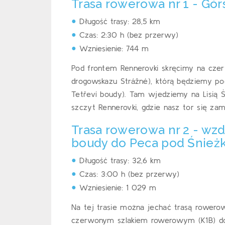
Trasa rowerowa nr 1 - Gór
Długość trasy: 28,5 km
Czas: 2:30 h (bez przerwy)
Wzniesienie: 744 m
Pod frontem Rennerovki skręcimy na cze
drogowskazu Strážné), którą będziemy po
Tetřeví boudy). Tam wjedziemy na Lisią Ś
szczyt Rennerovki, gdzie nasz tor się z
Trasa rowerowa nr 2 - wzd
boudy do Peca pod Śnież
Długość trasy: 32,6 km
Czas: 3:00 h (bez przerwy)
Wzniesienie: 1 029 m
Na tej trasie można jechać trasą rowero
czerwonym szlakiem rowerowym (K1B) do 