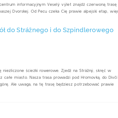
 centrum informacyjnym Veselý výlet znajdź czerwoną trasę
naszej Dvorskej. Od Pecu czeka Cię prawie alpejski etap, wię
dół do Strážnego i do Szpindlerowego
 niezliczone ścieżki rowerowe. Zjedź na Strážný, skręć w
ez całe miasto. Nasza trasa prowadzi pod Hromovką, do Dívčí
 górę. Ale uwaga, na tę trasę będziesz potrzebować prawie