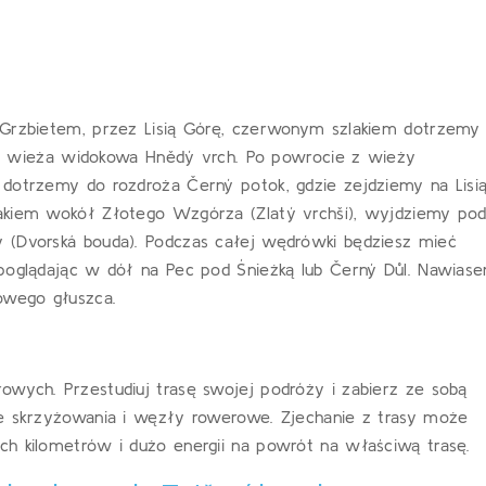
 Grzbietem, przez Lisią Górę, czerwonym szlakiem dotrzemy
 się wieża widokowa Hnědý vrch. Po powrocie z wieży
 dotrzemy do rozdroża Černý potok, gdzie zejdziemy na Lisi
lakiem wokół Złotego Wzgórza (Zlatý vrchší), wyjdziemy po
 (Dvorská bouda). Podczas całej wędrówki będziesz mieć
spoglądając w dół na Pec pod Śnieżką lub Černý Důl. Nawias
towego głuszca.
owych. Przestudiuj trasę swojej podróży i zabierz ze sobą
ne skrzyżowania i węzły rowerowe. Zjechanie z trasy może
ch kilometrów i dużo energii na powrót na właściwą trasę.