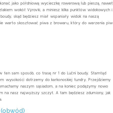
konać jako półdniową wycieczkę rowerową lub pieszą, nawet
akiem wokół Výrovki, a miniesz kilka punktów widokowych i
 boudy, skąd będziesz miał wspaniały widok na naszą
zie warto skosztować piwa z browaru, który do warzenia piw
 ten sam sposób, co trasę nr 1 do Luční boudy. Stamtąd
em wysokości dotrzemy do karkonoskiej tundry. Przejdziemy
, pomachamy naszym sąsiadom, a na koniec podążymy nowo
m na nasz najwyższy szczyt. A tam będziesz zdumiony, jak
a.
” (obwód)