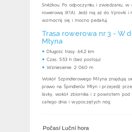
Sněžkou. Po odpoczynku i zwiedzaniu, w
rowerową (K1A). Jedź nią aż do Výrovki i 
wzmocnij się i mocno pedałuj.
Trasa rowerowa nr 3 - W 
Młyna
Długość trasy: 64,2 km
Czas: 5:53 h (bez postoju)
Wzniesienie: 2 060 m
Wokół Szpindlerowego Młyna znajdują się
prawo na Špindlerův Mlýn i przejedź prz
lávky, wokół zbiornika i z powrotem pod
całego dnia i wypoczętych nóg.