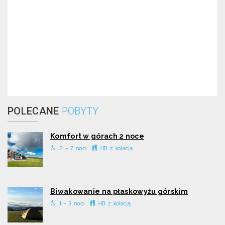
POLECANE
POBYTY
Komfort w górach 2 noce
2 - 7 nocí
HB z kolacją
Biwakowanie na płaskowyżu górskim
1 - 3 nocí
HB z kolacją