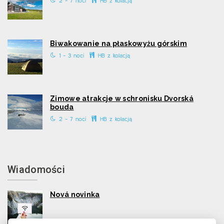
2 - 7 nocí
HB z kolacją
Biwakowanie na płaskowyżu górskim
1 - 3 nocí
HB z kolacją
Zimowe atrakcje w schronisku Dvorská
bouda
2 - 7 nocí
HB z kolacją
Wiadomości
Nová novinka