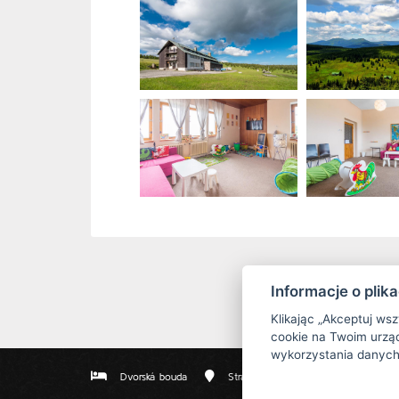
Informacje o plik
Klikając „Akceptuj ws
cookie na Twoim urząd
wykorzystania danych
Dvorská bouda
Strážné 111, 543 52 Strážné