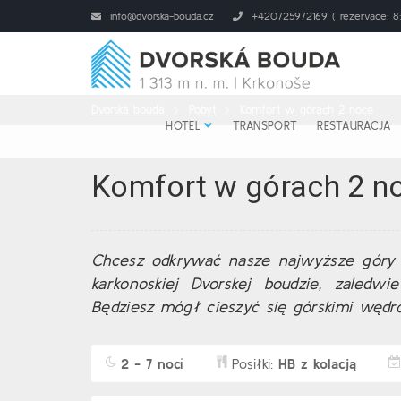
info@dvorska-bouda.cz
+420725972169 ( rezervace: 8:
Dvorská bouda
Pobyt
Komfort w górach 2 noce
HOTEL
TRANSPORT
RESTAURACJA
Komfort w górach 2 n
Chcesz odkrywać nasze najwyższe góry 
karkonoskiej Dvorskej boudzie, zaledw
Będziesz mógł cieszyć się górskimi wędró
2 - 7 nocí
Posiłki:
HB z kolacją