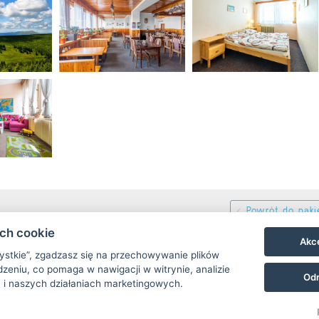
Powrót do pak
ach cookie
Akce
zystkie”, zgadzasz się na przechowywanie plików
zeniu, co pomaga w nawigacji w witrynie, analizie
Odr
 i naszych działaniach marketingowych.
info@dvorska-bouda.cz
+420725972169 ( rezervace: 8:00 - 16:00 )