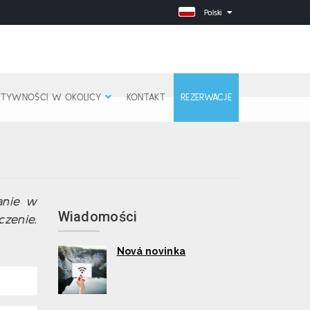
Polski
KTYWNOŚCI W OKOLICY
KONTAKT
REZERWACJE
anie w
Wiadomości
zenie.
Nová novinka