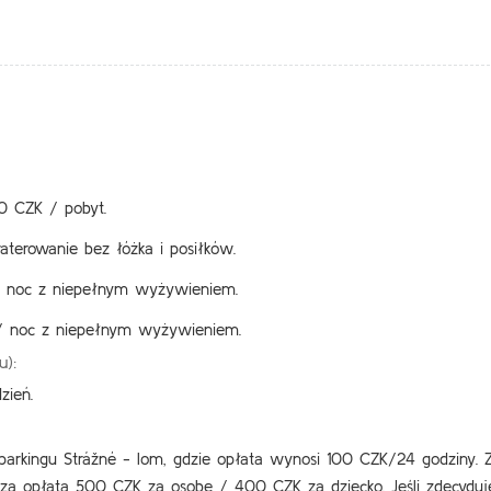
0 CZK / pobyt.
aterowanie bez łóżka i posiłków.
t / noc z niepełnym wyżywieniem.
t / noc z niepełnym wyżywieniem.
u):
zień.
arkingu Strážné - lom, gdzie opłata wynosi 100 CZK/24 godziny. 
r za opłatą 500 CZK za osobę / 400 CZK za dziecko. Jeśli zdecyduj