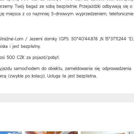
erzemy Twój bagaż ze sobą bezpłatnie. Przejażdżki odbywają się o
ację miejsca z co najmniej 5-dniowym wyprzedzeniem, telefonicznie
rážné-Lom / Jezerní domky (GPS: 50°40'44.878 „N 15°37'11.244 ”E),
ska i jest bezpłatny.
si 500 CZK za pojazd/pobyt.
zyjazdu samochodem do obiektu, zameldowania się, odprowadzenia
ą (zwykle po kolacji). Usługa ta jest bezpłatna.