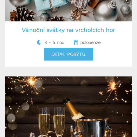
Vánoční svátky na vrcholcích hor
3 - 5 nocí
polopenze
DETAIL POBYTU