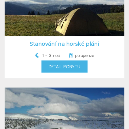
Stanování na horské pláni
1 - 3 nocí
polopenze
DETAIL POBYTU