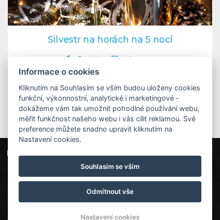
Silvestr na horách na 5 nocí
5 nocí
polopenze
Informace o cookies
DETAIL POBYTU
Kliknutím na Souhlasím se vším budou uloženy cookies
funkční, výkonnostní, analytické i marketingové -
dokážeme vám tak umožnit pohodlné používání webu,
měřit funkčnost našeho webu i vás cílit reklamou. Své
preference můžete snadno upravit kliknutím na
Nastavení cookies.
Dvorská bouda
Strážné 111, 543 52 Strážné
Souhlasím se vším
info@dvorska-bouda.cz
+420725972169 ( rezervace: 8:00 - 16:00 )
Odmítnout vše
Nastavení cookies