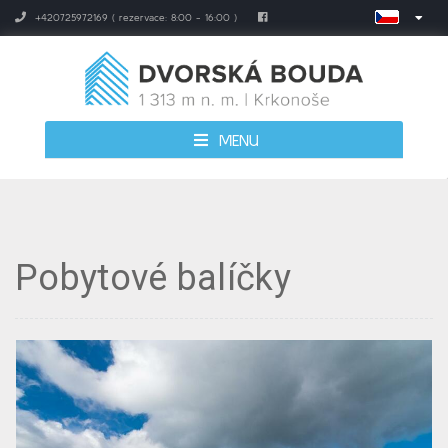
+420725972169 ( rezervace: 8:00 - 16:00 )
MENU
Pobytové balíčky