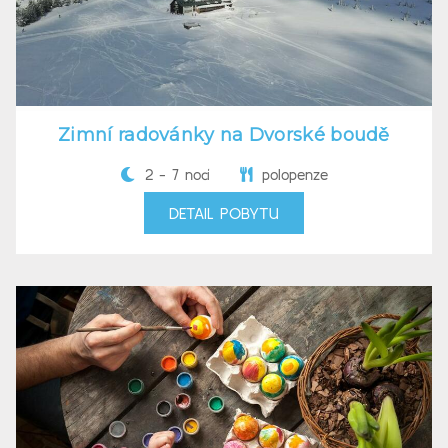
Zimní radovánky na Dvorské boudě
2 - 7 nocí
polopenze
DETAIL POBYTU