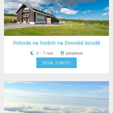
Pohoda na horách na Dvorské boudě
2 - 7 nocí
polopenze
DETAIL POBYTU