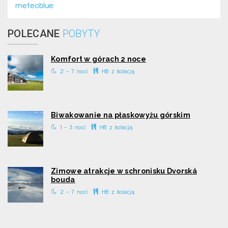
meteoblue
POLECANE
POBYTY
Komfort w górach 2 noce
2 - 7 nocí
HB z kolacją
Biwakowanie na płaskowyżu górskim
1 - 3 nocí
HB z kolacją
Zimowe atrakcje w schronisku Dvorská
bouda
2 - 7 nocí
HB z kolacją