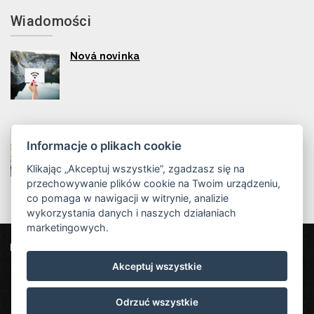
Wiadomości
Nová novinka
Nová novinka
Informacje o plikach cookie
Klikając „Akceptuj wszystkie”, zgadzasz się na
przechowywanie plików cookie na Twoim urządzeniu,
co pomaga w nawigacji w witrynie, analizie
wykorzystania danych i naszych działaniach
marketingowych.
Dvorská bouda
Strážné 111, 543 52 Strážné
Akceptuj wszystkie
info@dvorska-bouda.cz
+420725972169 ( rezervace: 8:00 - 16:00 )
Odrzuć wszystkie