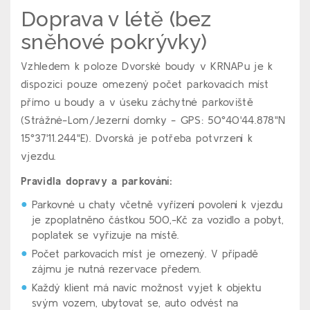
Doprava v létě (bez
sněhové pokrývky)
Vzhledem k poloze Dvorské boudy v KRNAPu je k
dispozici pouze omezený počet parkovacích míst
přímo u boudy a v úseku záchytné parkoviště
(Strážné-Lom/Jezerní domky - GPS: 50°40'44.878"N
15°37'11.244"E). Dvorská je potřeba potvrzení k
vjezdu.
Pravidla dopravy a parkování:
Parkovné u chaty včetně vyřízení povolení k vjezdu
je zpoplatněno částkou 500,-Kč za vozidlo a pobyt,
poplatek se vyřizuje na místě.
Počet parkovacích míst je omezený. V případě
zájmu je nutná rezervace předem.
Každý klient má navíc možnost vyjet k objektu
svým vozem, ubytovat se, auto odvést na