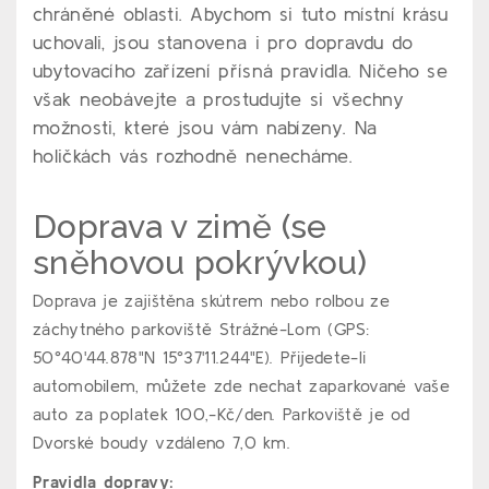
chráněné oblasti. Abychom si tuto místní krásu
uchovali, jsou stanovena i pro dopravdu do
ubytovacího zařízení přísná pravidla. Ničeho se
však neobávejte a prostudujte si všechny
možnosti, které jsou vám nabízeny. Na
holičkách vás rozhodně nenecháme.
Doprava v zimě (se
sněhovou pokrývkou)
Doprava je zajištěna skútrem nebo rolbou ze
záchytného parkoviště Strážné-Lom (
GPS:
50°40'44.878"N 15°37'11.244"E)
. Přijedete-li
automobilem, můžete zde nechat zaparkované vaše
auto za poplatek 100,-Kč/den. Parkoviště je od
Dvorské boudy vzdáleno 7,0 km.
Pravidla dopravy: