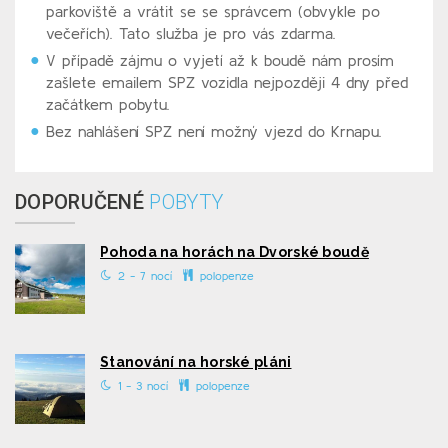
parkoviště a vrátit se se správcem (obvykle po
večeřích). Tato služba je pro vás zdarma.
V případě zájmu o vyjetí až k boudě nám prosím
zašlete emailem SPZ vozidla nejpozději 4 dny před
začátkem pobytu.
Bez nahlášení SPZ není možný vjezd do Krnapu.
DOPORUČENÉ
POBYTY
Pohoda na horách na Dvorské boudě
2 - 7 nocí
polopenze
Stanování na horské pláni
1 - 3 nocí
polopenze