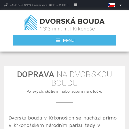
+420725972169 ( rezervace: 8:00 - 16:00 )
MENU
DOPRAVA
NA DVORSKOU
BOUDU
Po svých, skútrem nebo autem na otočku
Dvorská bouda v Krkonoších se nachází přímo
v Krkonošském národním parku, tedy v