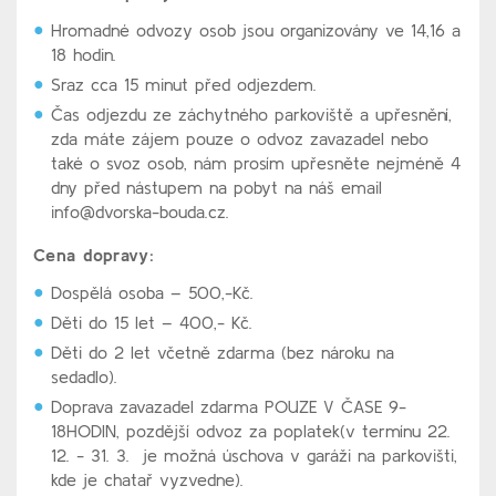
Hromadné odvozy osob jsou organizovány ve 14,16 a
18 hodin.
Sraz cca 15 minut před odjezdem.
Čas odjezdu ze záchytného parkoviště a upřesnění,
zda máte zájem pouze o odvoz zavazadel nebo
také o svoz osob, nám prosím upřesněte nejméně 4
dny před nástupem na pobyt na náš email
info@dvorska-bouda.cz.
Cena dopravy:
Dospělá osoba – 500,-Kč.
Děti do 15 let – 400,- Kč.
Děti do 2 let včetně zdarma (bez nároku na
sedadlo).
Doprava zavazadel zdarma POUZE V ČASE 9-
18HODIN, pozdější odvoz za poplatek(v termínu 22.
12. - 31. 3. je možná úschova v garáži na parkovišti,
kde je chatař vyzvedne).