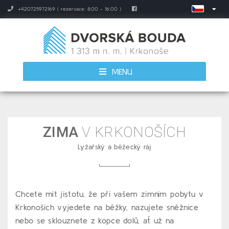
+420725972169 ( rezervace: 8:00 - 16:00 )
MENU
ZIMA
V KRKONOŠÍCH
Lyžařský a běžecký ráj
Chcete mít jistotu, že při vašem zimním pobytu v
Krkonoších vyjedete na běžky, nazujete sněžnice
nebo se sklouznete z kopce dolů, ať už na