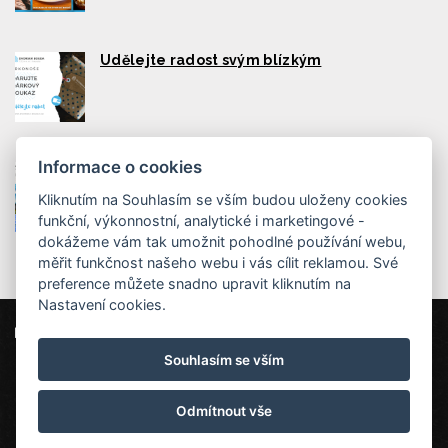
Udělejte radost svým blízkým
Informace o cookies
Dětský park Lemurie v Peci pod Sněžkou
Kliknutím na Souhlasím se vším budou uloženy cookies
funkční, výkonnostní, analytické i marketingové -
dokážeme vám tak umožnit pohodlné používání webu,
měřit funkčnost našeho webu i vás cílit reklamou. Své
preference můžete snadno upravit kliknutím na
Nastavení cookies.
Dvorská bouda
Strážné 111, 543 52 Strážné
Souhlasím se vším
info@dvorska-bouda.cz
+420725972169 ( rezervace: 8:00 - 16:00 )
Odmítnout vše