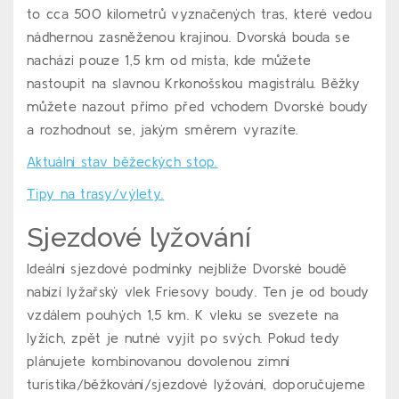
to cca 500 kilometrů vyznačených tras, které vedou
nádhernou zasněženou krajinou. Dvorská bouda se
nachází pouze 1,5 km od místa, kde můžete
nastoupit na slavnou Krkonošskou magistrálu. Běžky
můžete nazout přímo před vchodem Dvorské boudy
a rozhodnout se, jakým směrem vyrazíte.
Aktuální stav běžeckých stop.
Tipy na trasy/výlety.
Sjezdové lyžování
Ideální sjezdové podmínky nejblíže Dvorské boudě
nabízí lyžařský vlek Friesovy boudy. Ten je od boudy
vzdálem pouhých 1,5 km. K vleku se svezete na
lyžích, zpět je nutné vyjít po svých. Pokud tedy
plánujete kombinovanou dovolenou zimní
turistika/běžkování/sjezdové lyžování, doporučujeme