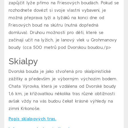
zapůjčit lyže přímo na Friesových boudách. Pokud se
rozhodnete dovézt si svoje vlastní vybavení, je
možná přeprava lyží a lyžáků na konci dne od
Friesových boud na skútru (nutná dopředná
domluva). Druhou možností pro děti, které se
začínají učit na lyžích, je lanový vlek u Grohmanovy
boudy (cca 500 metrů pod Dvorskou boudou./p>
Skialpy
Dvorská bouda je jako stvořená pro skialpinistické
zážitky a především je výborným výchozím bodem.
Chata Výrovka, která je vzdálena od Dvorské boudy
1,6 km, je křižovatkou několika tras různé obtížnosti
avšak vždy na vás budou čekat krásné výhledy na
zimní Krkonoše.
Popis skialpových tras.