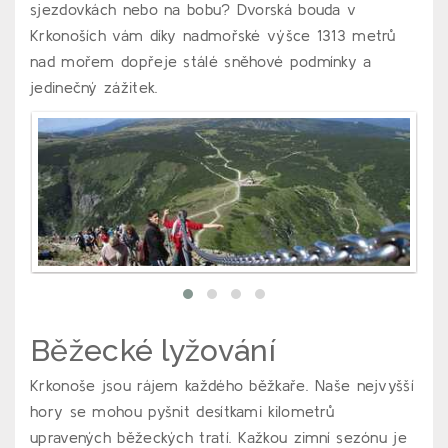
sjezdovkách nebo na bobu? Dvorská bouda v
Krkonoších vám díky nadmořské výšce 1313 metrů
nad mořem dopřeje stálé sněhové podmínky a
jedinečný zážitek.
Běžecké lyžování
Krkonoše jsou rájem každého běžkaře. Naše nejvyšší
hory se mohou pyšnit desítkami kilometrů
upravených běžeckých tratí. Kažkou zimní sezónu je