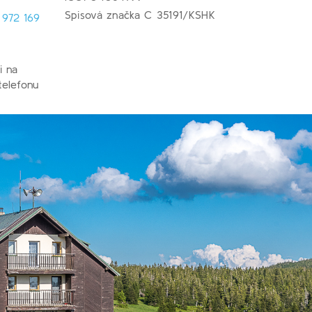
Spisová značka C 35191/KSHK
 972 169
i na
telefonu