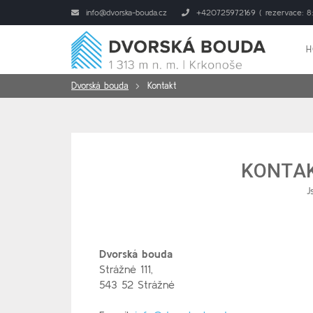
info@dvorska-bouda.cz
+420725972169 ( rezervace: 8:
H
Dvorská bouda
Kontakt
KONTA
J
Dvorská bouda
Strážné 111
,
543 52 Strážné