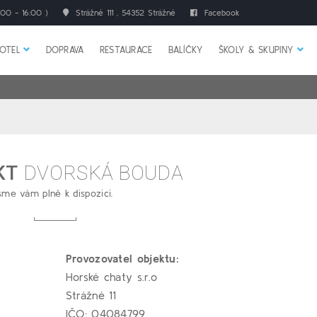
00 - 16:00 )
Strážné 111 , 54352 Strážné
Facebook
OTEL
DOPRAVA
RESTAURACE
BALÍČKY
ŠKOLY & SKUPINY
KT
DVORSKÁ BOUDA
sme vám plně k dispozici.
Provozovatel objektu:
Horské chaty s.r.o
Strážné 11
IČO: 04084799