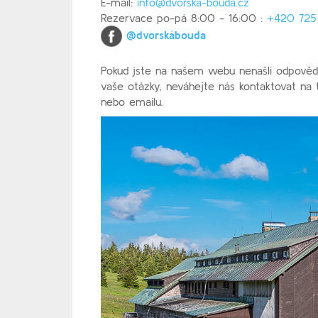
E-mail:
info@dvorska-bouda.cz
Rezervace po-pá 8:00 - 16:00 :
+420 725
@dvorskábouda
Pokud jste na našem webu nenašli odpověd
vaše otázky, neváhejte nás kontaktovat na 
nebo emailu.