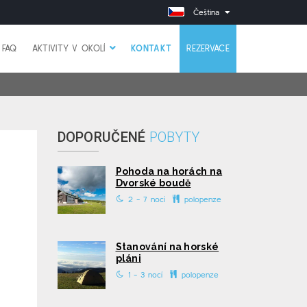
Čeština
FAQ
AKTIVITY V OKOLÍ
KONTAKT
REZERVACE
DOPORUČENÉ
POBYTY
Pohoda na horách na
Dvorské boudě
2 - 7 nocí
polopenze
Stanování na horské
pláni
1 - 3 nocí
polopenze