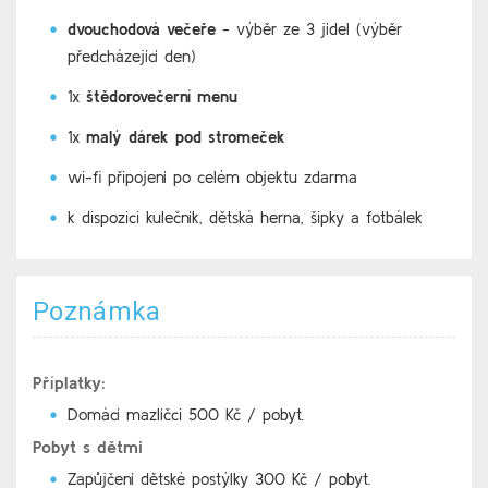
dvouchodová večeře
- výběr ze 3 jídel (výběr
předcházející den)
1x
štědorovečerní menu
1x
malý dárek pod stromeček
wi-fi připojení po celém objektu zdarma
k dispozici kulečník, dětská herna, šipky a fotbálek​
Poznámka
Příplatky:
Domácí mazlíčci 500 Kč / pobyt.
Pobyt s dětmi
Zapůjčení dětské postýlky 300 Kč / pobyt.