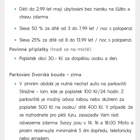
Děti do 2,99 let mají ubytování bez nároku na lůžko a
stravu zdarma.
Sleva 50 % za dítě od 3 do 7,99 let / noc s polopenzí.
Sleva 25% za dítě od 8 do 13,99 let / noc s polopenzí
.
Povinné příplatky
(hradí se na místě):
Poplatek obci 30,- Kč za dospělou osobu a den.
Parkování Dvorská bouda - zima
V zimním období je nutné nechat auto na parkovišti
Strážné - lom, kde je poplatek 100 Kč/24 hodin. Z
parkoviště je možný odvoz rolbou nebo skútrem za
poplatek 500 Kč na osobu/ dítě 400 Kč. V případě, že
se rozhodnete pro pěší túru, zavazadla Vám rádi
odvezeme zdarma. Svozy jsou v 14, 16 a 18:00. Místo si
prosím rezervujte minimálně 5 dní dopředu, telefonicky
nebo emailem.