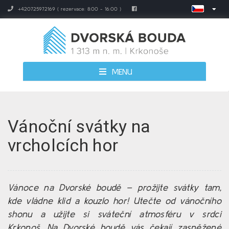
+420725972169 ( rezervace: 8:00 - 16:00 )
MENU
Vánoční svátky na
vrcholcích hor
Vánoce na Dvorské boudě – prožijte svátky tam,
kde vládne klid a kouzlo hor! Utečte od vánočního
shonu a užijte si sváteční atmosféru v srdci
Krkonoš. Na Dvorské boudě vás čekají zasněžené